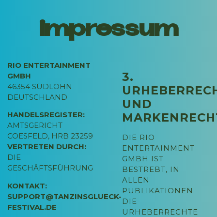
impressum
RIO ENTERTAINMENT
3.
GMBH
46354 SÜDLOHN
URHEBERREC
DEUTSCHLAND
UND
HANDELSREGISTER:
MARKENRECH
AMTSGERICHT
COESFELD, HRB 23259
DIE RIO
VERTRETEN DURCH:
ENTERTAINMENT
DIE
GMBH IST
GESCHÄFTSFÜHRUNG
BESTREBT, IN
ALLEN
KONTAKT:
PUBLIKATIONEN
SUPPORT@TANZINSGLUECK-
DIE
FESTIVAL.DE
URHEBERRECHTE