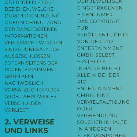
DER JEWEILIGEN
ODER IDEELLER ART
EINGETRAGENEN
BEZIEHEN, WELCHE
EIGENTÜMER.
DURCH DIE NUTZUNG
DAS COPYRIGHT
ODER NICHTNUTZUNG
FÜR
DER DARGEBOTENEN
VERÖFFENTLICHTE,
INFORMATIONEN
VON DER RIO
VERURSACHT WURDEN,
ENTERTAINMENT
SIND GRUNDSÄTZLICH
GMBH SELBST
AUSGESCHLOSSEN,
ERSTELLTE
SOFERN SEITENS DER
INHALTE BLEIBT
RIO ENTERTAINMENT
ALLEIN BEI DER
GMBH KEIN
RIO
NACHWEISLICH
ENTERTAINMENT
VORSÄTZLICHES ODER
GMBH. EINE
GROB FAHRLÄSSIGES
VERVIELFÄLTIGUNG
VERSCHULDEN
ODER
VORLIEGT.
VERWENDUNG
2. VERWEISE
SOLCHER INHALTE
IN ANDEREN
UND LINKS
ELEKTRONISCHEN