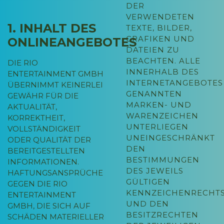
DER
VERWENDETEN
1. INHALT DES
TEXTE, BILDER,
GRAFIKEN UND
ONLINEANGEBOTES
DATEIEN ZU
BEACHTEN. ALLE
DIE RIO
INNERHALB DES
ENTERTAINMENT GMBH
INTERNETANGEBOTES
ÜBERNIMMT KEINERLEI
GENANNTEN
GEWÄHR FÜR DIE
MARKEN- UND
AKTUALITÄT,
WARENZEICHEN
KORREKTHEIT,
UNTERLIEGEN
VOLLSTÄNDIGKEIT
UNEINGESCHRÄNKT
ODER QUALITÄT DER
DEN
BEREITGESTELLTEN
BESTIMMUNGEN
INFORMATIONEN.
DES JEWEILS
HAFTUNGSANSPRÜCHE
GÜLTIGEN
GEGEN DIE RIO
KENNZEICHENRECHT
ENTERTAINMENT
UND DEN
GMBH, DIE SICH AUF
BESITZRECHTEN
SCHÄDEN MATERIELLER