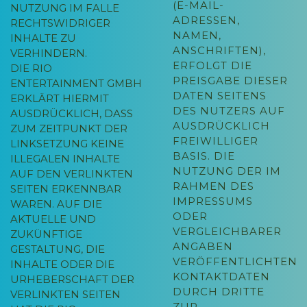
(E-MAIL-
TZUNG IM FALLE RE
ADRESSEN,
CHTSWIDRIGER IN
NAMEN,
HALTE ZU VE
ANSCHRIFTEN),
RHINDERN.
ERFOLGT DIE
DIE RIO
PREISGABE DIESER
ENTERTAINMENT GMBH
DATEN SEITENS
ERKLÄRT HIERMIT
DES NUTZERS AUF
AUSDRÜCKLICH, DASS
AUSDRÜCKLICH
ZUM ZEITPUNKT DER
FREIWILLIGER
LINKSETZUNG KEINE
BASIS. DIE
ILLEGALEN INHALTE
NUTZUNG DER IM
AUF DEN VERLINKTEN
RAHMEN DES
SEITEN ERKENNBAR
IMPRESSUMS
WAREN. AUF DIE
ODER
AKTUELLE UND
VERGLEICHBARER
ZUKÜNFTIGE
ANGABEN
GESTALTUNG, DIE
VERÖFFENTLICHTEN
INHALTE ODER DIE
KONTAKTDATEN
URHEBERSCHAFT DER
DURCH DRITTE
VERLINKTEN SEITEN
ZUR