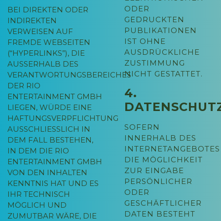
ODER
BEI DIREKTEN ODER
GEDRUCKTEN
INDIREKTEN
PUBLIKATIONEN
VERWEISEN AUF
IST OHNE
FREMDE WEBSEITEN
AUSDRÜCKLICHE
(“HYPERLINKS”), DIE
ZUSTIMMUNG
AUSSERHALB DES V
NICHT GESTATTET.
ERANTWORTUNGSBEREICHES D
ER RIO E
4.
NTERTAINMENT GMBH L
DATENSCHUT
IEGEN, WÜRDE EINE H
AFTUNGSVERPFLICHTUNG A
SOFERN
USSCHLIESSLICH IN DE
INNERHALB DES
M FALL BESTEHEN, IN
INTERNETANGEBOTES
DEM DIE RIO EN
DIE MÖGLICHKEIT
TERTAINMENT GMBH VO
ZUR EINGABE
N DEN INHALTEN KE
PERSÖNLICHER
NNTNIS HAT UND ES IH
ODER
R TECHNISCH MÖ
GESCHÄFTLICHER
GLICH UND ZU
DATEN BESTEHT
MUTBAR WÄRE, DIE NU